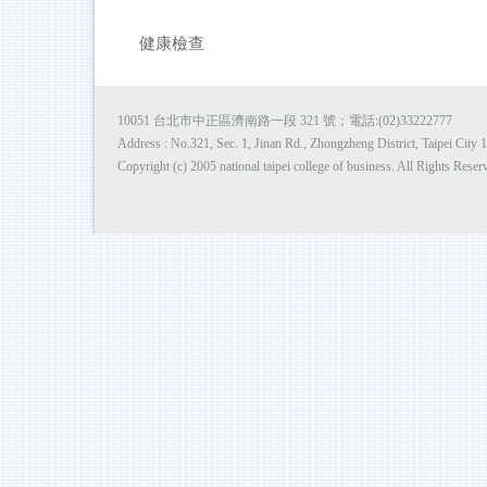
健康檢查
10051 台北市中正區濟南路一段 321 號；電話:(02)33222777
Address : No.321, Sec. 1, Jinan Rd., Zhongzheng District, Taipei Cit
Copyright (c) 2005 national taipei college of business. All Rights Reser