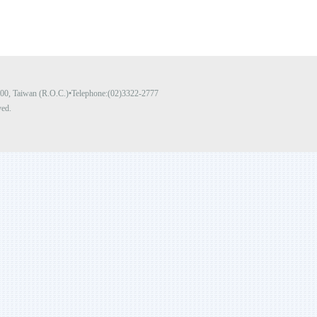
y 100, Taiwan (R.O.C.)•Telephone:(02)3322-2777
ved.