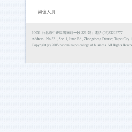
契僱人員
10051 台北市中正區濟南路一段 321 號；電話:(02)33222777
Address : No.321, Sec. 1, Jinan Rd., Zhongzheng District, Taipei Cit
Copyright (c) 2005 national taipei college of business. All Rights Reser