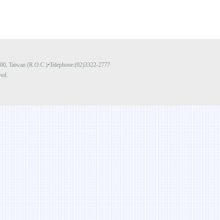
y 100, Taiwan (R.O.C.)•Telephone:(02)3322-2777
ved.