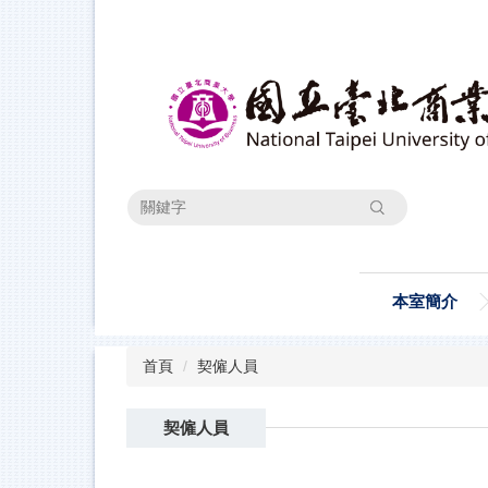
跳
到
主
要
內
容
區
搜尋
本室簡介
首頁
契僱人員
契僱人員