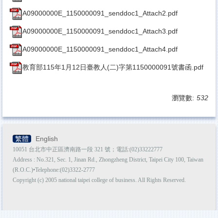
A09000000E_1150000091_senddoc1_Attach2.pdf
A09000000E_1150000091_senddoc1_Attach3.pdf
A09000000E_1150000091_senddoc1_Attach4.pdf
教育部115年1月12日臺教人(二)字第1150000091號書函.pdf
瀏覽數:
532
繁體
English
10051 台北市中正區濟南路一段 321 號；電話:(02)33222777
Address : No.321, Sec. 1, Jinan Rd., Zhongzheng District, Taipei City 100, Taiwan
(R.O.C.)•Telephone:(02)3322-2777
Copyright (c) 2005 national taipei college of business. All Rights Reserved.