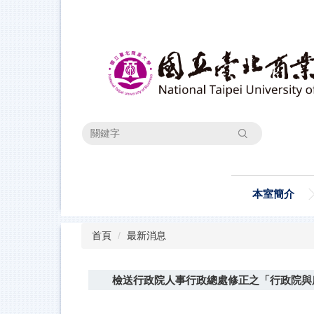
跳
到
主
要
內
容
區
搜尋
本室簡介
首頁
最新消息
檢送行政院人事行政總處修正之「行政院與所