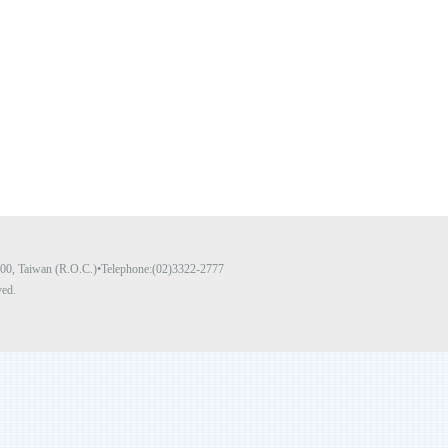
y 100, Taiwan (R.O.C.)•Telephone:(02)3322-2777
ved.