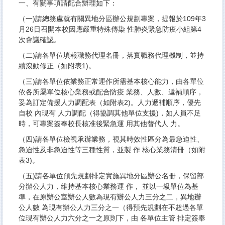
一、有關事項請配合辦理如下：
（一)請總務處就有關異地分區辦公規劃專案，提報於109年3
月26日召開本校因應嚴重特殊傳染 性肺炎緊急防疫小組第4
次會議確認。
（二)請各單位填報職務代理名冊，落實職務代理機制，並持
續滾動修正（如附表1)。
（三)請各單位依業務正常運作所需基本核心能力，由各單位
依各所屬單位核心業務或配合防疫 業務、人數、遞補順序，
妥為訂定備援人力調配表（如附表2)。人力遞補順序，優先
自校 內現有 人力調配（得協調其他單位支援)，如人員不足
時，可專案簽奉校長核准後緊急運 用其他替代人 力。
（四)請各單位檢視承辦業務，視其時效性區分為最急迫性、
急迫性及非急迫性等三種性質，並製 作 核心業務清冊（如附
表3)。
（五)請各單位預先規劃排定實施異地分區辦公名冊，保留部
分辦公人力，維持基本核心業務運 作， 並以一級單位為基
準，在原辦公室辦公人數為現有辦公人力三分之二，異地辦
公人數 為現有辦公人力三分之一（得預先規劃在不超過各單
位現有辦公人力六分之一之原則下，由 各單位主管 排定簽奉