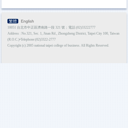
繁體
English
10051 台北市中正區濟南路一段 321 號；電話:(02)33222777
Address : No.321, Sec. 1, Jinan Rd., Zhongzheng District, Taipei City 100, Taiwan
(R.O.C.)•Telephone:(02)3322-2777
Copyright (c) 2005 national taipei college of business. All Rights Reserved.