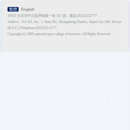
繁體
English
10051 台北市中正區濟南路一段 321 號；電話:(02)33222777
Address : No.321, Sec. 1, Jinan Rd., Zhongzheng District, Taipei City 100, Taiwan
(R.O.C.)•Telephone:(02)3322-2777
Copyright (c) 2005 national taipei college of business. All Rights Reserved.