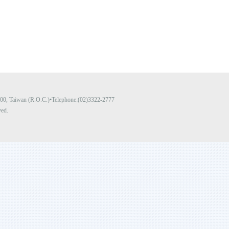
y 100, Taiwan (R.O.C.)•Telephone:(02)3322-2777
ved.