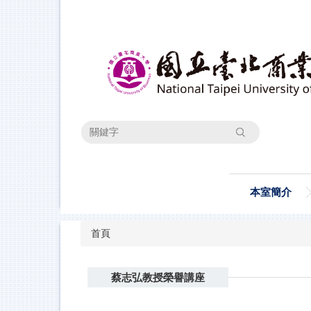
跳
到
主
要
內
容
區
搜尋
本室簡介
首頁
蔡志弘教授榮譽講座